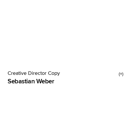
Creative Director Copy
Sebastian Weber
Nur Basti ist bei Wynken noch älter geworden als
der Text, der hier mal stand. Nach Gründervater
Jens ist er am längsten an Bord und hat miterlebt,
wie die Agentur sich