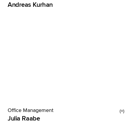
Andreas Kurhan
Andi musste sich in seinem Leben oft
entscheiden: Musikschule oder Texterschmiede?
Schlagerstar oder genialer Werber werden? Luca
Toni im Münchner Zoo ansprechen oder nicht?
Lange
Office Management
Julia Raabe
Julia sorgt dafür, dass bei uns alles rund läuft. Als