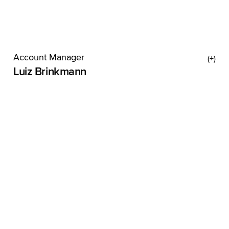
Account Manager
Luiz Brinkmann
Wenn du diesen Text zu Ende gelesen hast, ist er
vielleicht schon wieder überholt. Denn Luiz
begeistert sich im Sekundentakt für neue
Themen. Innerhalb von zwei Wochen fräst er