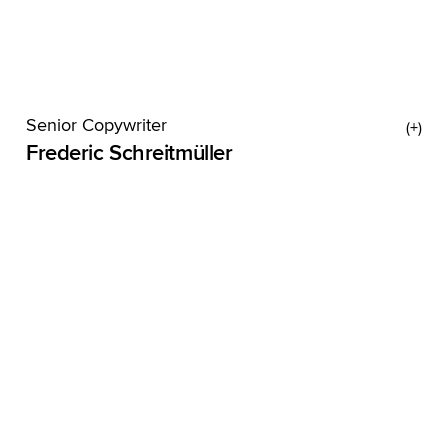
Senior Copywriter
Frederic Schreitmüller
Ordnung und Sortieren können keine Hobbys
sein? Bei Fred schon. Als Kind wollte er unbedingt
umziehen, nur um packen zu können. Was ihm
gar nicht in die Kiste kommt, ist X. Als