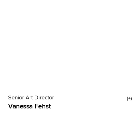
Office Managerin jongliert sie Team-Termine, To-
dos und baut Strukturen, in denen andere kreativ
sein können. Kreativ ist sie
Senior Art Director
Vanessa Fehst
Vanessa versucht jeden Tag, sich nicht komplett
schwarz anzuziehen. Meistens scheitert sie aber
an ihrem Kleiderschrank. Klingt inkonsequent?
Dann solltet ihr sie mal am