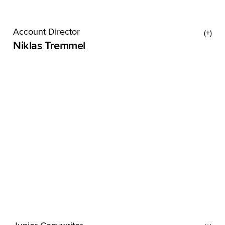
Account Director
Niklas Tremmel
An Niklas ist ein Konzertpianist verloren
gegangen. Klavier spielt er nämlich schon seit
seiner Kindheit in Bad Homburg vor der Höhe,
Deutschlands reichstem Landkreis (Motto: