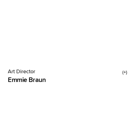
Art Director
Emmie Braun
Als Kind wollte Emmie zur Polizei. Ihr Interesse an
organisierter Kriminalität entstammt einer Phase
als Notruf-Hafenkante-Superfan. Heute macht
Emmie zwar nicht Oldenburgs