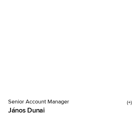
auch nicht. Beim Spazierengehen regen Podcasts
oder Musik ihre Kreativität an, und die zeigt sich
bei ihr auf der Haut. Welche
Senior Account Manager
János Dunai
Wenn in der Agentur mal etwas spanisch
vorkommt, fragt man János – der kann’s nämlich.
Aufgewachsen bei Oldenburg, erwachsen