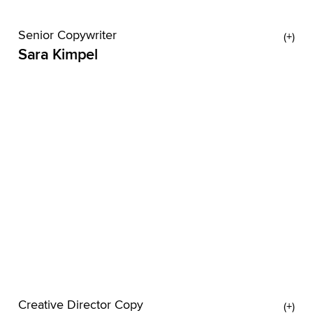
Senior Copywriter
Sara Kimpel
Andere haben einen Kater von Whiskey. Sara hat
Whiskey, den Kater. Inspiration für seinen Namen
war ausdrücklich nicht das Getränk, aber zu einem
Whiskey Sour sagt Sara auch nicht
Creative Director Copy