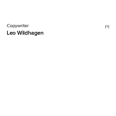
Copywriter
Leo Wildhagen
Hape Kerkeling, Renate Künast, Ralf Möller – viele
Größen kommen aus Leos Heimat
Recklinghausen. Er selber ist zwar auch 1,90m,
wollte aber immer weiter wachsen. Vor allem im