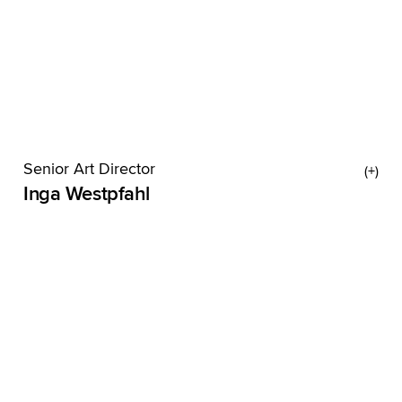
Senior Art Director
Inga Westpfahl
Inga wusste schon in der 8. Klasse, dass sie mal
Grafikdesign studieren will. Spoiler: Hat sie
gemacht. Heute ist sie Art Directorin und der
kreative Wirbelsturm, den man gerne im