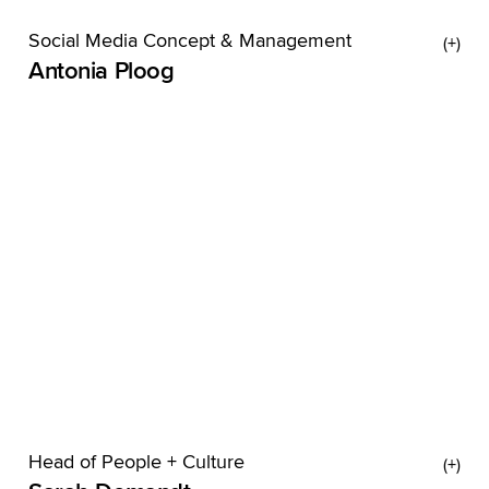
Social Media Concept & Management
Antonia Ploog
Toni ist eine Rentnerin über 70. Könnte man
meinen, wenn es um ihre Vorliebe für
Porzellanhunde geht. Die flauschigen, echten
Varianten findet sie aber auch sehr sweet, genau
wie
Head of People + Culture