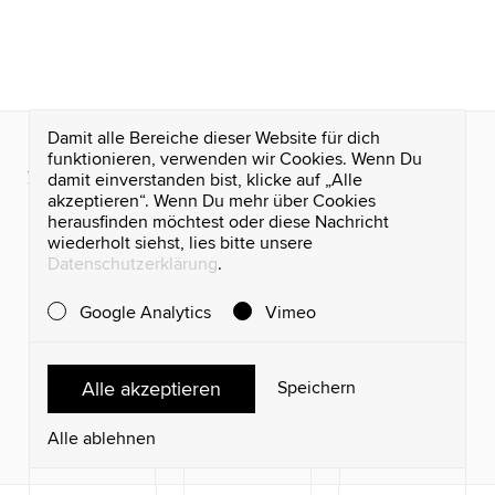
Damit alle Bereiche dieser Website für dich
funktionieren, verwenden wir Cookies. Wenn Du
damit einverstanden bist, klicke auf „Alle
akzeptieren“. Wenn Du mehr über Cookies
Wynken Blynken & Nod
herausfinden möchtest oder diese Nachricht
wiederholt siehst, lies bitte unsere
Vorwerkstraße 12a
Datenschutzerklärung
.
20357 Hamburg
Google Analytics
Vimeo
(google maps)
+49 (0) 40 / 88 19 081 - 00
Alle akzeptieren
Speichern
hello@wynken.com
Alle ablehnen