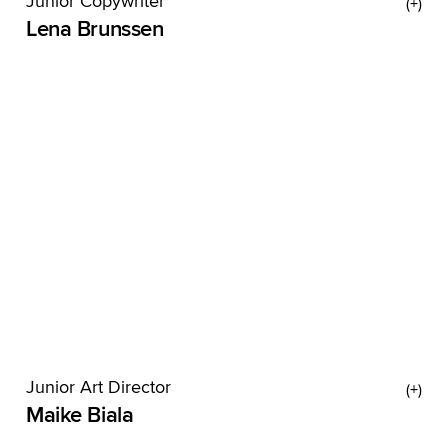
Junior Copywriter
Lena Brunssen
Lena kommt aus der Lüneburger Heide. Im
Gegensatz zu ihrer Heimat blüht sie aber nicht im
Spätsommer auf, sondern bei mutigen Metaphern
und ausufernden Alliterationen. Als
Junior Art Director
Maike Biala
Ohne Kopfhörer geht gar nichts, und Maike selber