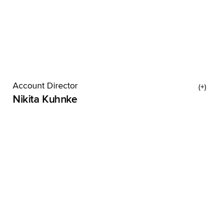
Account Director
Nikita Kuhnke
Bei einem MRT von Nikita müsste man eigentlich
80% Magen sehen – ihr Rekord waren 17 Veggie-
Frikadellen an einem Tag. Aber in ihren Kopf passt
mindestens genauso viel rein: Die