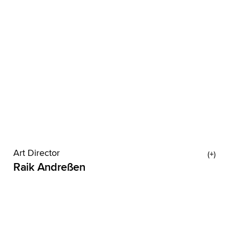
der Marktforschung gearbeitet – und zwar so gut,
dass sogar ein Interview-Raum nach ihm
Art Director
Raik Andreßen
Eigentlich wollte Raik mal Profiskater werden. Aus
Kickflips wurde dann doch die Kunstschule, und
heute beherrscht er alle Tricks in After Effects.
Nach Feierabend geht’s vom