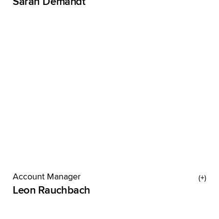
Sarah Demandt
Sarah ist das Gegenteil eines Baums: Sie kommt
aus dem Harz. Bis sie über Hildesheim in
Hamburg gelandet ist, war sie nicht nur
mindestens 38 mal auf dem Brocken, sondern
auch
Account Manager
Leon Rauchbach
Leon ist ein Mann der tausend Talente. Vor
Werbung und Wynken hat er unter anderem in