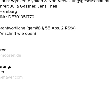
ärin: Wynken Blynken & Nod Verwaltungsgesellschaft m
hrer: Julia Gassner, Jens Theil
: Hamburg
dNr.: DE301051770
Verantwortliche (gemäß § 55 Abs. 2 RStV)
(Anschrift wie oben)
oren
pmooren.de
rung:
yer
n-mayer.com