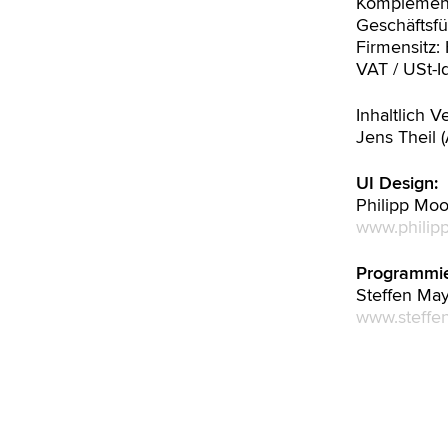
Komplement
Geschäftsfü
Firmensitz
VAT / USt-I
Inhaltlich 
Jens Theil 
UI Design:
Philipp Mo
www.philip
Programmie
Steffen Ma
www.steffe