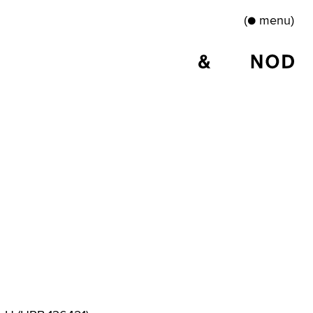
●
(
)