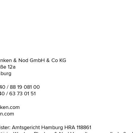
ynken & Nod GmbH & Co KG
aße 12a
burg
 40 / 88 19 081 00
40 / 63 73 01 51
nken.com
n.com
ister: Amtsgericht Hamburg HRA 118861