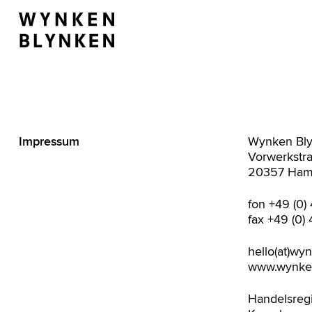
Impressum
Wynken Bl
Vorwerkstr
20357 Ham
fon +49 (0)
fax +49 (0) 
hello(at)wy
www.wynke
Handelsreg